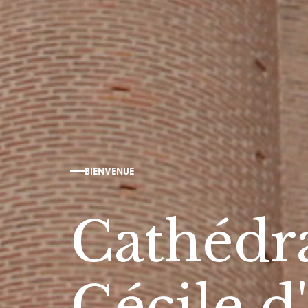
BIENVENUE
Cathédra
Cécile d