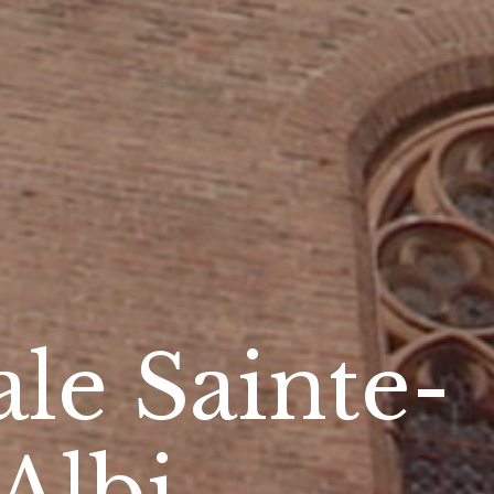
le Sainte-
'Albi