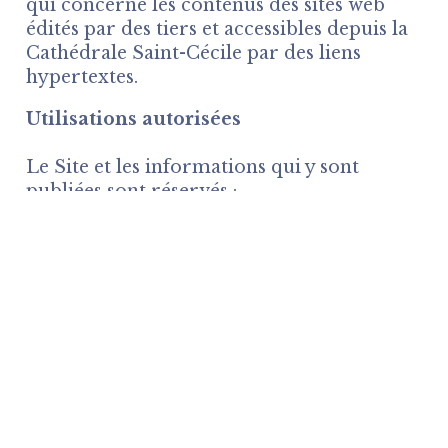
qui concerne les contenus des sites web
édités par des tiers et accessibles depuis la
Cathédrale Saint-Cécile par des liens
hypertextes.
Utilisations autorisées
Le Site et les informations qui y sont
publiées sont réservés :
à la consultation des informations au
moyen du système de traitement
automatisé de données de l’Éditeur,
aux utilisations strictement réservées à
l’usage privé et non marchand de
l’Utilisateur et non destinées à une
utilisation collective, gratuite ou payante.
La création de liens pointés vers les pages
du Site est tolérée dans la mesure où ces